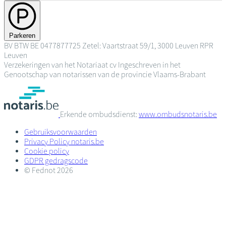
Parkeren
BV
BTW BE 0477877725
Zetel: Vaartstraat 59/1, 3000 Leuven
RPR
Leuven
Verzekeringen van het Notariaat cv
Ingeschreven in het
Genootschap van notarissen van de provincie Vlaams-Brabant
Erkende ombudsdienst:
www.ombudsnotaris.be
Gebruiksvoorwaarden
Privacy Policy notaris.be
Cookie policy
GDPR gedragscode
© Fednot 2026