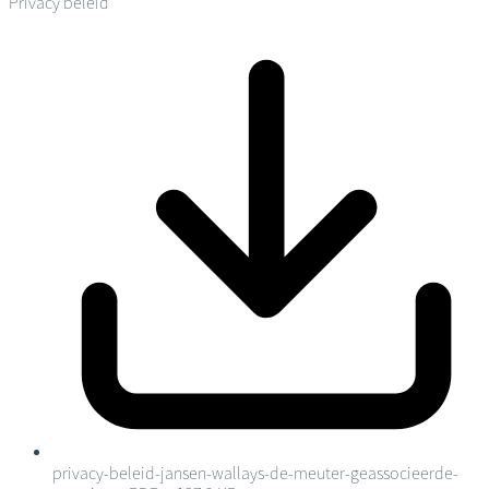
Privacy beleid
privacy-beleid-jansen-wallays-de-meuter-geassocieerde-