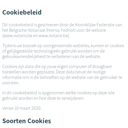
Overslaan
en
Cookiebeleid
naar
de
Dit cookiebeleid is geschreven door de Koninklijke Federatie van
inhoud
het Belgische Notariaat (hierna: Fednot) voor de website
gaan
(www.notaris.be en www.notaire.be).
Tijdens uw bezoek op voorgenoemde websites, kunnen er cookies
of gelijkgestelde technologieën gebruikt worden om de
gebruiksvriendelijkheid te verbeteren van de website.
Cookies zijn data die op jouw eigen computer of draagbare
toestellen worden geplaatst. Deze data bevat de nodige
informatie om in de behoeften op de website van de gebruiker te
voorzien.
In dit cookiebeleid is opgenomen welke cookies op deze site
gebruikt worden en hoe deze te verwijderen.
Versie 10 maart 2020.
Soorten Cookies